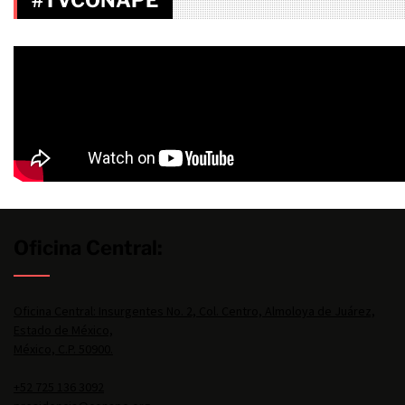
#TVCONAPE
Oficina Central:
Oficina Central: Insurgentes No. 2, Col. Centro, Almoloya de Juárez,
Estado de México,
México, C.P. 50900.
+52 725 136 3092