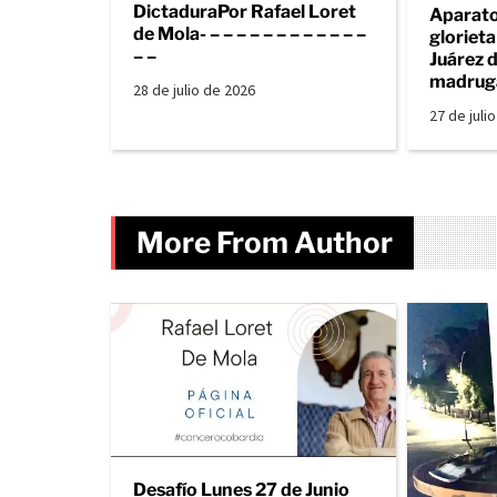
DictaduraPor Rafael Loret
Aparato
de Mola- – – – – – – – – – – – –
gloriet
– –
Juárez d
madrug
28 de julio de 2026
27 de juli
More From Author
Desafío Lunes 27 de Junio