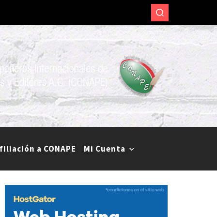
.
res y periodistas de diversos medios de comunicación.
filiación a CONAPE
Mi Cuenta