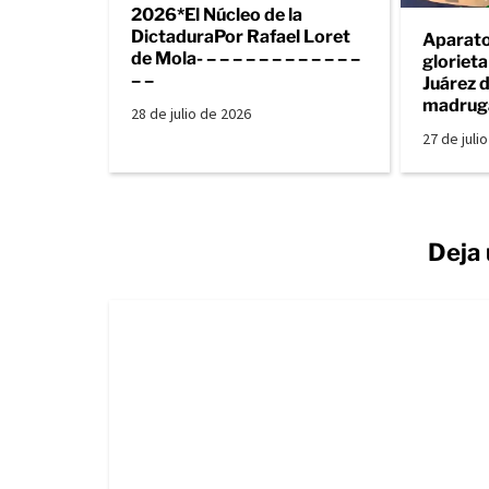
2026*El Núcleo de la
DictaduraPor Rafael Loret
Aparato
de Mola- – – – – – – – – – – – –
gloriet
– –
Juárez d
madrug
28 de julio de 2026
27 de juli
Deja