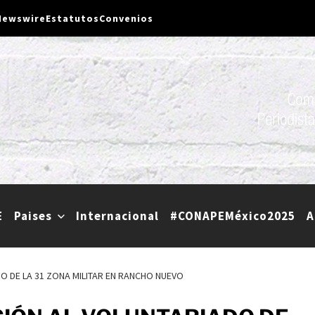
Newswire
Estatutos
Convenios
ionales de Periodistas y Editores A.C
ntidad apolítica, no lucrativa ni religiosa, que agremia a edito
E
Paises
Internacional
#CONAPEMéxico2025
A
O DE LA 31 ZONA MILITAR EN RANCHO NUEVO