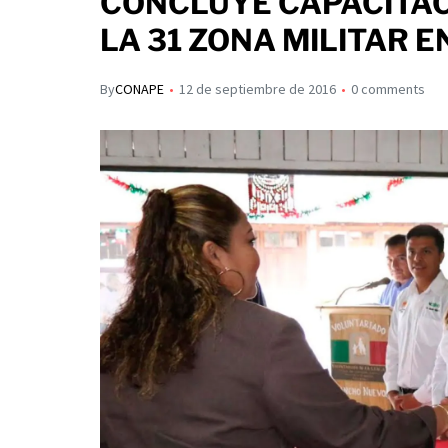
CONCLUYE CAPACITAC
s
p
I
LA 31 ZONA MILITAR 
A
a
n
p
r
By
CONAPE
12 de septiembre de 2016
0 comments
p
t
i
r