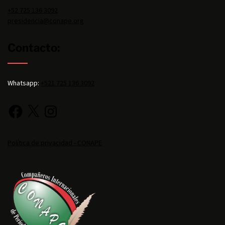
+52 725 136 3092
presidencia@conape.org
Contacto:
Whatsapp:
+521 725 136 3092
Política de privacidad - CONAPE