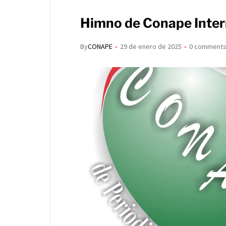
s
p
I
A
Himno de Conape Inter
a
n
p
r
By
CONAPE
29 de enero de 2025
0 comment
p
t
i
r