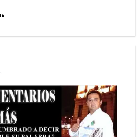
LA
ts