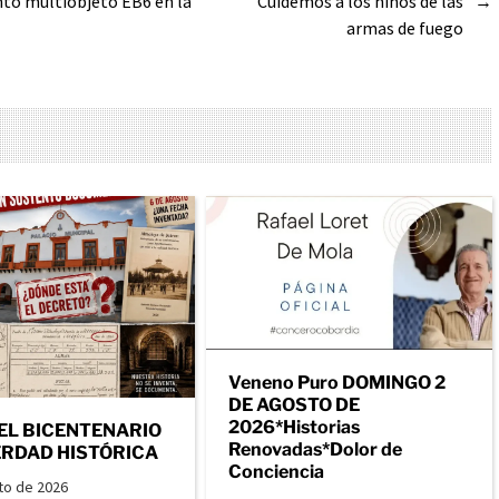
to multiobjeto EB6 en la
Cuidemos a los niños de las
→
armas de fuego
Veneno Puro DOMINGO 2
DE AGOSTO DE
2026*Historias
EL BICENTENARIO
Renovadas*Dolor de
ERDAD HISTÓRICA
Conciencia
to de 2026