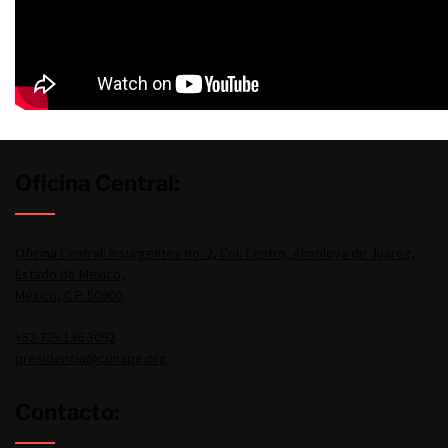
Oficina Central:
Oficina Central: Insurgentes No. 2, Col. Centro, Almoloya de Juárez,
Estado de México,
México, C.P. 50900.
+52 725 136 3092
presidencia@conape.org
Contacto: