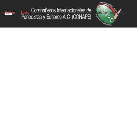
Home
Todo
“Para ser madre y rescatista hay que tener agallas”