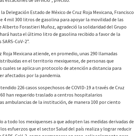
e la Delegación Estado de México de Cruz Roja Mexicana, Francisco
e 4 mil 300 litros de gasolina para apoyar la movilidad de las
Alberto Forastieri Muñoz, agradeció la solidaridad del Grupo
hará hasta el último litro de gasolina recibido a favor de la
s SARS-CoV-2”.
z Roja Mexicana atiende, en promedio, unas 290 llamadas
distribuidas en el territorio mexiquense, de personas que
 cuales se aplica un protocolo de atención a distancia para
 ser afectados por la pandemia.
y atendido 226 casos sospechosos de COVID-19 a través de Cruz
 60 han requerido traslado a centros hospitalarios
las ambulancias de la institución, de manera 100 por ciento
o a todo los mexiquenses a que adopten las medidas derivadas de
os esfuerzos que el sector Salud del país realiza y lograr reducir
us SARS-CoV-2, como permanecer en casa, salir solamente para