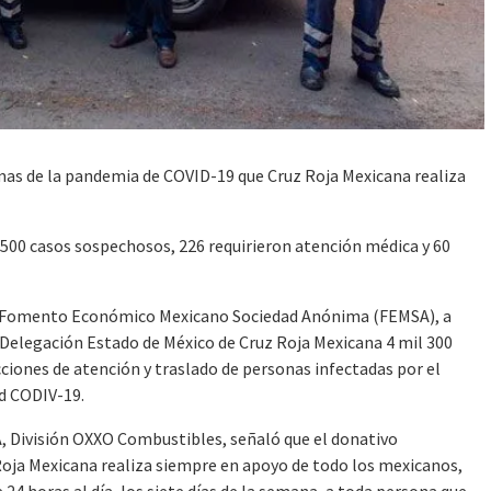
imas de la pandemia de COVID-19 que Cruz Roja Mexicana realiza
500 casos sospechosos, 226 requirieron atención médica y 60
- Fomento Económico Mexicano Sociedad Anónima (FEMSA), a
 Delegación Estado de México de Cruz Roja Mexicana 4 mil 300
cciones de atención y traslado de personas infectadas por el
d CODIV-19.
, División OXXO Combustibles, señaló que el donativo
Roja Mexicana realiza siempre en apoyo de todo los mexicanos,
4 horas al día, los siete días de la semana, a toda persona que