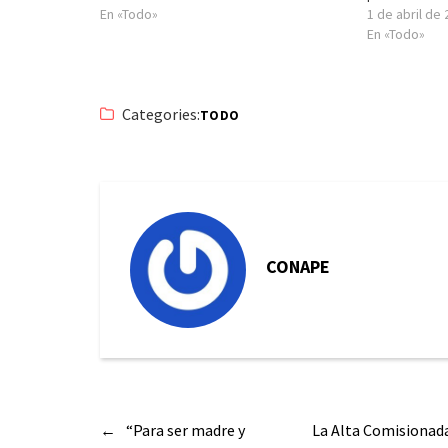
En «Todo»
1 de abril de
En «Todo»
Categories:
TODO
CONAPE
←
“Para ser madre y
La Alta Comisionada