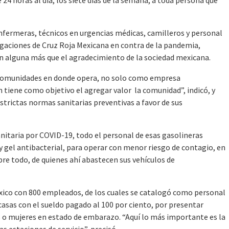
enfermeras, técnicos en urgencias médicas, camilleros y personal
egaciones de Cruz Roja Mexicana en contra de la pandemia,
ión alguna más que el agradecimiento de la sociedad mexicana.
 comunidades en donde opera, no solo como empresa
iene como objetivo el agregar valor la comunidad”, indicó, y
estrictas normas sanitarias preventivas a favor de sus
anitaria por COVID-19, todo el personal de esas gasolineras
y gel antibacterial, para operar con menor riesgo de contagio, en
re todo, de quienes ahí abastecen sus vehículos de
xico con 800 empleados, de los cuales se catalogó como personal
 casas con el sueldo pagado al 100 por ciento, por presentar
 o mujeres en estado de embarazo. “Aquí lo más importante es la
s estaciones de servicio”, precisó.