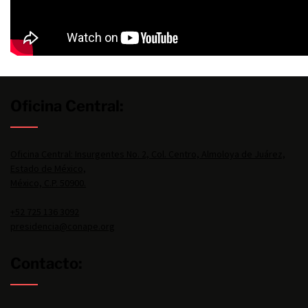
Oficina Central:
Oficina Central: Insurgentes No. 2, Col. Centro, Almoloya de Juárez,
Estado de México,
México, C.P. 50900.
+52 725 136 3092
presidencia@conape.org
Contacto: