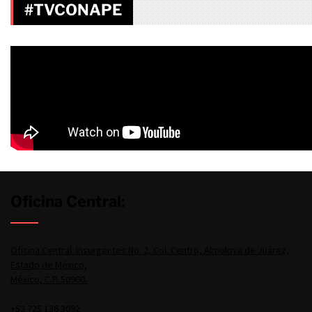
#TVCONAPE
Oficina Central:
Oficina Central: Insurgentes No. 2, Col. Centro, Almoloya de Juárez,
Estado de México,
México, C.P. 50900.
+52 725 136 3092