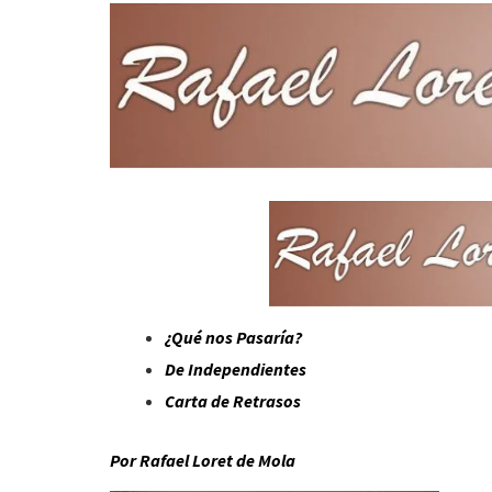
s
p
I
A
a
n
p
r
p
t
i
r
¿Qué nos Pasaría?
De Independientes
Carta de Retrasos
Por Rafael Loret de Mola