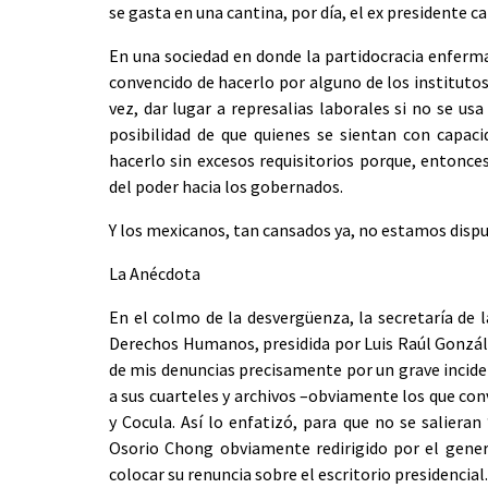
se gasta en una cantina, por día, el ex presidente c
En una sociedad en donde la partidocracia enferma
convencido de hacerlo por alguno de los institutos
vez, dar lugar a represalias laborales si no se usa
posibilidad de que quienes se sientan con capac
hacerlo sin excesos requisitorios porque, entonce
del poder hacia los gobernados.
Y los mexicanos, tan cansados ya, no estamos dispu
La Anécdota
En el colmo de la desvergüenza, la secretaría de 
Derechos Humanos, presidida por Luis Raúl Gonzále
de mis denuncias precisamente por un grave incid
a sus cuarteles y archivos –obviamente los que conv
y Cocula. Así lo enfatizó, para que no se saliera
Osorio Chong obviamente redirigido por el genera
colocar su renuncia sobre el escritorio presidencial.