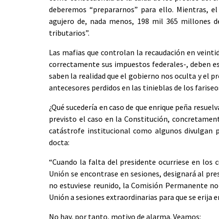
deberemos “prepararnos” para ello. Mientras, el
agujero de, nada menos, 198 mil 365 millones de
tributarios”.
Las mafias que controlan la recaudación en veintid
correctamente sus impuestos federales-, deben es
saben la realidad que el gobierno nos oculta y el p
antecesores perdidos en las tinieblas de los fariseo
¿Qué sucedería en caso de que enrique peña resuelva
previsto el caso en la Constitución, concretament
catástrofe institucional como algunos divulgan p
docta:
“Cuando la falta del presidente ocurriese en los 
Unión se encontrase en sesiones, designará al pres
no estuviese reunido, la Comisión Permanente nom
Unión a sesiones extraordinarias para que se erija e
No hay, por tanto, motivo de alarma. Veamos: