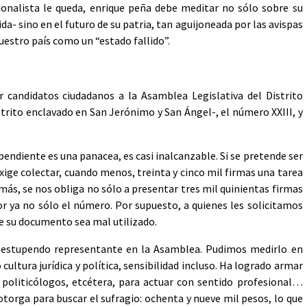
ionalista le queda, enrique peña debe meditar no sólo sobre su
ida- sino en el futuro de su patria, tan aguijoneada por las avispas
nuestro país como un “estado fallido”.
 candidatos ciudadanos a la Asamblea Legislativa del Distrito
strito enclavado en San Jerónimo y San Ángel-, el número XXIII, y
ependiente es una panacea, es casi inalcanzable. Si se pretende ser
xige colectar, cuando menos, treinta y cinco mil firmas una tarea
más, se nos obliga no sólo a presentar tres mil quinientas firmas
tor ya no sólo el número. Por supuesto, a quienes les solicitamos
ue su documento sea mal utilizado.
un estupendo representante en la Asamblea. Pudimos medirlo en
ultura jurídica y política, sensibilidad incluso. Ha logrado armar
 politicólogos, etcétera, para actuar con sentido profesional…
otorga para buscar el sufragio: ochenta y nueve mil pesos, lo que