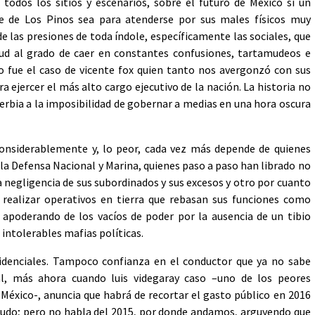
odos los sitios y escenarios, sobre el futuro de México si un
rse de Los Pinos sea para atenderse por sus males físicos muy
e las presiones de toda índole, específicamente las sociales, que
ud al grado de caer en constantes confusiones, tartamudeos e
mo fue el caso de vicente fox quien tanto nos avergonzó con sus
a ejercer el más alto cargo ejecutivo de la nación. La historia no
erbia a la imposibilidad de gobernar a medias en una hora oscura
onsiderablemente y, lo peor, cada vez más depende de quienes
 la Defensa Nacional y Marina, quienes paso a paso han librado no
 negligencia de sus subordinados y sus excesos y otro por cuanto
realizar operativos en tierra que rebasan sus funciones como
o apoderando de los vacíos de poder por la ausencia de un tibio
intolerables mafias políticas.
sidenciales. Tampoco confianza en el conductor que ya no sabe
l, más ahora cuando luis videgaray caso –uno de los peores
México-, anuncia que habrá de recortar el gasto público en 2016
crudo; pero no habla del 2015, por donde andamos, arguyendo que