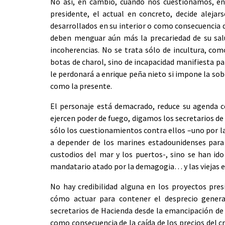
No así, en cambio, cuando nos cuestionamos, en t
presidente, el actual en concreto, decide aleja
desarrollados en su interior o como consecuencia d
deben menguar aún más la precariedad de su sal
incoherencias. No se trata sólo de incultura, co
botas de charol, sino de incapacidad manifiesta par
le perdonará a enrique peña nieto si impone la sob
como la presente.
El personaje está demacrado, reduce su agenda c
ejercen poder de fuego, digamos los secretarios de
sólo los cuestionamientos contra ellos –uno por la
a depender de los marines estadounidenses para 
custodios del mar y los puertos-, sino se han id
mandatario atado por la demagogia… y las viejas e 
No hay credibilidad alguna en los proyectos pre
cómo actuar para contener el desprecio genera
secretarios de Hacienda desde la emancipación de 
como consecuencia de la caída de los precios del 