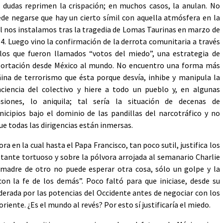
 dudas reprimen la crispación; en muchos casos, la anulan. No
de negarse que hay un cierto símil con aquella atmósfera en la
l nos instalamos tras la tragedia de Lomas Taurinas en marzo de
4. Luego vino la confirmación de la derrota comunitaria a través
los que fueron llamados “votos del miedo”, una estrategia de
ortación desde México al mundo. No encuentro una forma más
ina de terrorismo que ésta porque desvía, inhibe y manipula la
ciencia del colectivo y hiere a todo un pueblo y, en algunas
asiones, lo aniquila; tal sería la situación de decenas de
icipios bajo el dominio de las pandillas del narcotráfico y no
e todas las dirigencias están inmersas.
a en la cual hasta el Papa Francisco, tan poco sutil, justifica los
stante tortuoso y sobre la pólvora arrojada al semanario Charlie
 madre de otro no puede esperar otra cosa, sólo un golpe y la
n la fe de los demás”. Poco faltó para que iniciase, desde su
erada por las potencias del Occidente antes de negociar con los
riente. ¿Es el mundo al revés? Por esto sí justificaría el miedo.