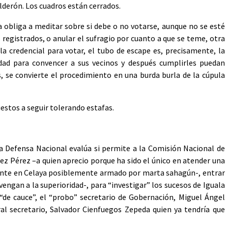
alderón. Los cuadros están cerrados.
 obliga a meditar sobre si debe o no votarse, aunque no se esté
 registrados, o anular el sufragio por cuanto a que se teme, otra
 la credencial para votar, el tubo de escape es, precisamente, la
idad para convencer a sus vecinos y después cumplirles puedan
s, se convierte el procedimiento en una burda burla de la cúpula
estos a seguir tolerando estafas.
la Defensa Nacional evalúa si permite a la Comisión Nacional de
z Pérez –a quien aprecio porque ha sido el único en atender una
ente en Celaya posiblemente armado por marta sahagún-, entrar
engan a la superioridad-, para “investigar” los sucesos de Iguala
n “de cauce”, el “probo” secretario de Gobernación, Miguel Ángel
l secretario, Salvador Cienfuegos Zepeda quien ya tendría que