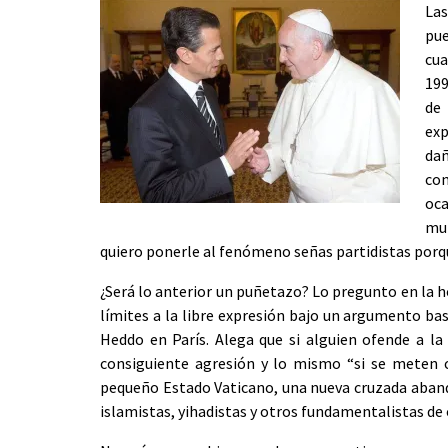
Las
pue
cua
199
de 
exp
dañ
con
oc
mun
quiero ponerle al fenómeno señas partidistas porqu
¿Será lo anterior un puñetazo? Lo pregunto en la hor
límites a la libre expresión bajo un argumento ba
Heddo en París. Alega que si alguien ofende a la
consiguiente agresión y lo mismo “si se meten co
pequeño Estado Vaticano, una nueva cruzada aband
islamistas, yihadistas y otros fundamentalistas de o