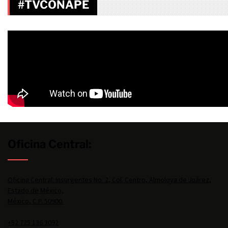
#TVCONAPE
Oficina Central:
Oficina Central: Insurgentes No. 2, Col. Centro, Almoloya de Juárez,
Estado de México,
México, C.P. 50900.
+52 725 136 3092