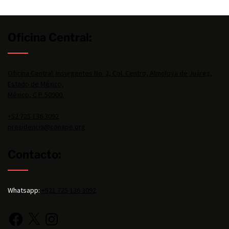
Oficina Central:
Oficina Central: Insurgentes No. 2, Col. Centro, Almoloya de Juárez,
Estado de México,
México, C.P. 50900.
+52 725 136 3092
presidencia@conape.org
Contacto:
Whatsapp:
+521 725 136 3092