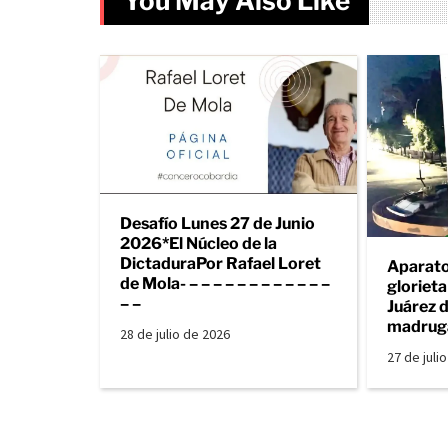
You May Also Like
Desafío Lunes 27 de Junio
2026*El Núcleo de la
DictaduraPor Rafael Loret
Aparato
de Mola- – – – – – – – – – – – –
gloriet
– –
Juárez d
madrug
28 de julio de 2026
27 de juli