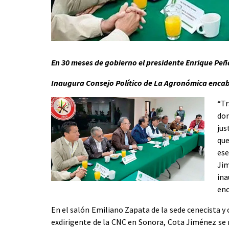
En 30 meses de gobierno el presidente Enrique Peñ
Inaugura Consejo Político de La Agronómica encab
“Tr
do
jus
que
ese
Jim
in
enc
En el salón Emiliano Zapata de la sede cenecista 
exdirigente de la CNC en Sonora, Cota Jiménez se r