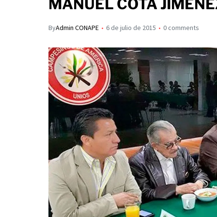
MANUEL COTA JIMÉNE
s
p
I
A
a
By
Admin CONAPE
6 de julio de 2015
0 comments
n
p
r
p
t
i
r