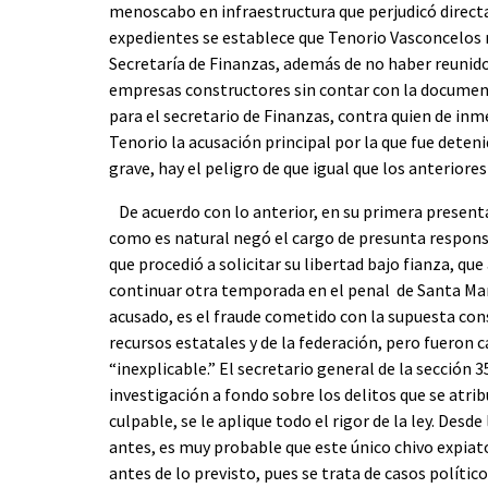
menoscabo en infraestructura que perjudicó direct
expedientes se establece que Tenorio Vasconcelos re
Secretaría de Finanzas, además de no haber reunido 
empresas constructores sin contar con la documen
para el secretario de Finanzas, contra quien de in
Tenorio la acusación principal por la que fue deten
grave, hay el peligro de que igual que los anteriore
De acuerdo con lo anterior, en su primera presentaci
como es natural negó el cargo de presunta responsa
que procedió a solicitar su libertad bajo fianza, qu
continuar otra temporada en el penal de Santa Marí
acusado, es el fraude cometido con la supuesta cons
recursos estatales y de la federación, pero fueron
“inexplicable.” El secretario general de la sección 3
investigación a fondo sobre los delitos que se atribu
culpable, se le aplique todo el rigor de la ley. De
antes, es muy probable que este único chivo expiat
antes de lo previsto, pues se trata de casos polític