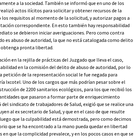
amente a la sociedad. También se informó que en uno de los
alizó actos ilícitos para solicitar y obtener recursos de la
los requisitos al momento de la solicitud, y autorizar pagos a
tación correspondiente. En esto también hay responsabilidad
mediato se debieron iniciar averiguaciones. Pero como contra
ido es abuso de autoridad, la que no está catalogada como delito
s obtenga pronta libertad.
ón en la rejilla de prácticas del Juzgado que lleva el caso,
bilidad en la comisión del delito de abuso de autoridad, por lo
e a petición de la representación social le fue negada para
a Ixcotel. Uno de los cargos que más podrían pesar sobre el
trucción de 2200 sanitarios ecológicos, para los que recibió los
 cantidades que pasaron a formar parte de enriquecimiento
5 del sindicato de trabajadores de Salud, exigió que se realice una
yen al ex secretario de Salud, y que en el caso de que resulte
sde luego que la culpabilidad está demostrada, pero como decimos
orio que se ha encontrado a la mano pueda quedar en libertad
os en que la complicidad prevalece, y en los pocos casos en que se