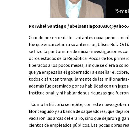
Por Abel Santiago / abelsantiago30336@yaho
Cuando por error de los votantes oaxaqueños ent
fue que encarcelara a su antecesor, Ulises Ruiz Orti
se hizo la pantomima de iniciar investigaciones co
otros estados de la República. Pocos de los primer
liberados a los pocos meses, sin que se diera a cono
que ya empezaba el gobernador a enseñar el cobre, 
todos disfrutan tranquilamente de las millonarias c
además fue premiado por su habilidad con un jugoso 
Institucional, y ni hablar de sus riquezas que fuero
Como la historia se repite, con este nuevo goberna
Monteagudo y su banda de saqueadores, que dejaron
vaciaron las arcas del erario, sino que dejaron giga
cientos de empleados públicos. Las pocas obras rea