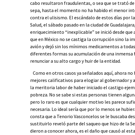
cabo resultaron fraudulentas, o sea que se trató d
sepa, hasta el momento no ha habido el menor inten
contra el ulisismo. El escándalo de estos días por
Salud, el sábado pasado en la ciudad de Guadalajara,
enriquecimiento “inexplicable” se inició desde que
que en México no se castiga la corrupción sino la 
avión y dejó sin los mínimos medicamentos a todas 
diferentes formas su acumulación de una inmensa fo
renunciar a su alto cargo y huir de la entidad.
Como en otros casos ya señalados aquí, ahora no h
mejores calificativos para elogiar al gobernador y
la meritoria labor de haber iniciado el castigo eje
pobreza. No se sabe si estas personas tienen alguna
pero lo raro es que cualquier motivo les parece suf
necesaria. Lo ideal sería que por lo menos se hubie
consta que a Tenorio Vasconcelos se le buscaba des
sustituirlo reveló parte del saqueo que hizo de la S
dieron a conocer ahora, es el daño que causó al est