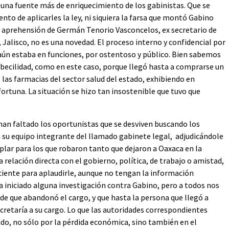
e una fuente más de enriquecimiento de los gabinistas. Que se
to de aplicarles la ley, ni siquiera la farsa que montó Gabino
 la aprehensión de Germán Tenorio Vasconcelos, ex secretario de
 Jalisco, no es una novedad. El proceso interno y confidencial por
 aún estaba en funciones, por ostentoso y público. Bien sabemos
imbecilidad, como en este caso, porque llegó hasta a comprarse un
las farmacias del sector salud del estado, exhibiendo en
rtuna. La situación se hizo tan insostenible que tuvo que
an faltado los oportunistas que se desviven buscando los
 a su equipo integrante del llamado gabinete legal, adjudicándole
mplar para los que robaron tanto que dejaron a Oaxaca en la
 relación directa con el gobierno, política, de trabajo o amistad,
iciente para aplaudirle, aunque no tengan la información
ra iniciado alguna investigación contra Gabino, pero a todos nos
de que abandonó el cargo, y que hasta la persona que llegó a
ecretaría a su cargo. Lo que las autoridades correspondientes
ado, no sólo por la pérdida económica, sino también en el