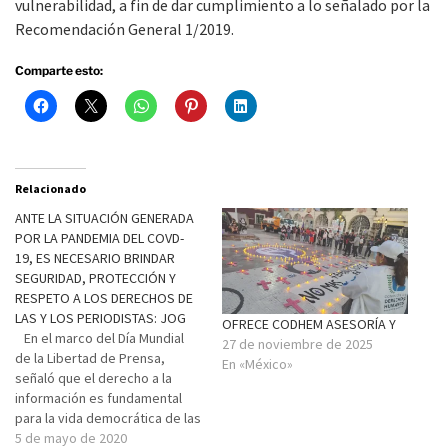
vulnerabilidad, a fin de dar cumplimiento a lo señalado por la
Recomendación General 1/2019.
Comparte esto:
Relacionado
ANTE LA SITUACIÓN GENERADA
POR LA PANDEMIA DEL COVD-
19, ES NECESARIO BRINDAR
SEGURIDAD, PROTECCIÓN Y
RESPETO A LOS DERECHOS DE
LAS Y LOS PERIODISTAS: JOG
OFRECE CODHEM ASESORÍA Y
En el marco del Día Mundial
27 de noviembre de 2025
de la Libertad de Prensa,
En «México»
señaló que el derecho a la
información es fundamental
para la vida democrática de las
sociedades, y más ahora
5 de mayo de 2020