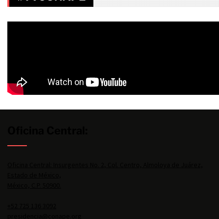
Oficina Central:
Oficina Central: Insurgentes No. 2, Col. Centro, Almoloya de Juárez,
Estado de México,
México, C.P. 50900.
+52 725 136 3092
presidencia@conape.org