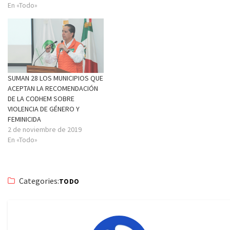
cuando se enfrenta la
En «Todo»
pandemia del COVID-19. Toluca,
Estado de México, 4 de Mayo
de 2020.- En el Día Mundial de…
SUMAN 28 LOS MUNICIPIOS QUE
ACEPTAN LA RECOMENDACIÓN
DE LA CODHEM SOBRE
VIOLENCIA DE GÉNERO Y
FEMINICIDA
2 de noviembre de 2019
En «Todo»
Categories:
TODO