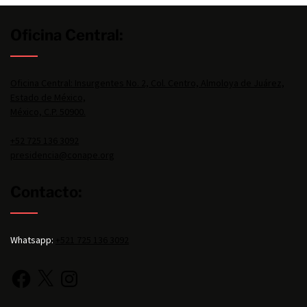
Oficina Central:
Oficina Central: Insurgentes No. 2, Col. Centro, Almoloya de Juárez,
Estado de México,
México, C.P. 50900.
+52 725 136 3092
presidencia@conape.org
Contacto:
Whatsapp:
+521 725 136 3092