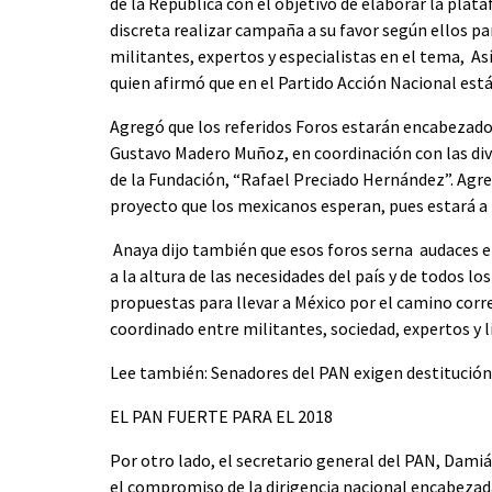
de la República con el objetivo de elaborar la plat
discreta realizar campaña a su favor según ellos pa
militantes, expertos y especialistas en el tema, As
quien afirmó que en el Partido Acción Nacional está
Agregó que los referidos Foros estarán encabezados
Gustavo Madero Muñoz, en coordinación con las dive
de la Fundación, “Rafael Preciado Hernández”. Agre
proyecto que los mexicanos esperan, pues estará a l
Anaya dijo también que esos foros serna audaces e
a la altura de las necesidades del país y de todos l
propuestas para llevar a México por el camino corre
coordinado entre militantes, sociedad, expertos y l
Lee también: Senadores del PAN exigen destitución
EL PAN FUERTE PARA EL 2018
Por otro lado, el secretario general del PAN, Dami
el compromiso de la dirigencia nacional encabezad