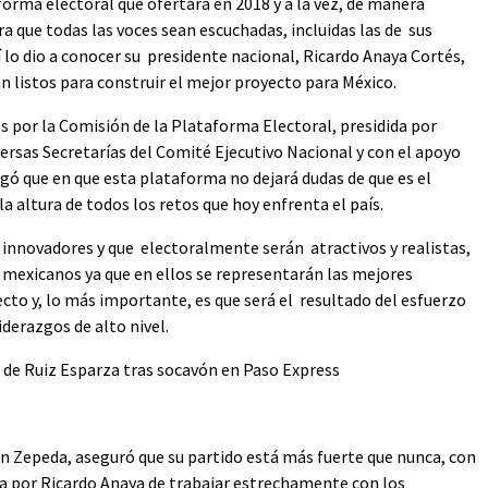
aforma electoral que ofertará en 2018 y a la vez, de manera
ra que todas las voces sean escuchadas, incluidas las de sus
í lo dio a conocer su presidente nacional, Ricardo Anaya Cortés,
n listos para construir el mejor proyecto para México.
 por la Comisión de la Plataforma Electoral, presidida por
rsas Secretarías del Comité Ejecutivo Nacional y con el apoyo
gó que en que esta plataforma no dejará dudas de que es el
a altura de todos los retos que hoy enfrenta el país.
 innovadores y que electoralmente serán atractivos y realistas,
os mexicanos ya que en ellos se representarán las mejores
cto y, lo más importante, es que será el resultado del esfuerzo
iderazgos de alto nivel.
 de Ruiz Esparza tras socavón en Paso Express
án Zepeda, aseguró que su partido está más fuerte que nunca, con
a por Ricardo Anaya de trabajar estrechamente con los