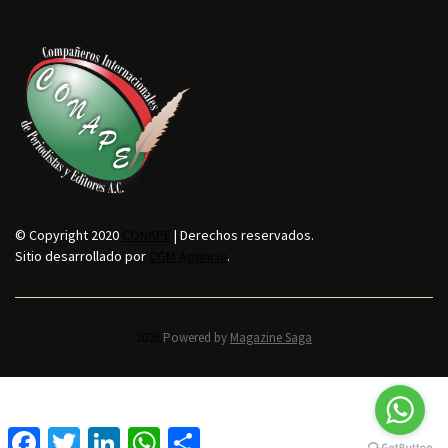
© Copyright 2020
CONAPE
| Derechos reservados.
Sitio desarrollado por
CGM Agencia
.
2026.
Powered by
Magazine Saga
F
T
L
W
C