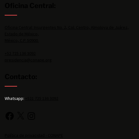
Oficina Central:
Oficina Central: Insurgentes No. 2, Col. Centro, Almoloya de Juárez,
Estado de México,
México, C.P. 50900.
+52 725 136 3092
presidencia@conape.org
Contacto:
Whatsapp:
+521 725 136 3092
Política de privacidad - CONAPE