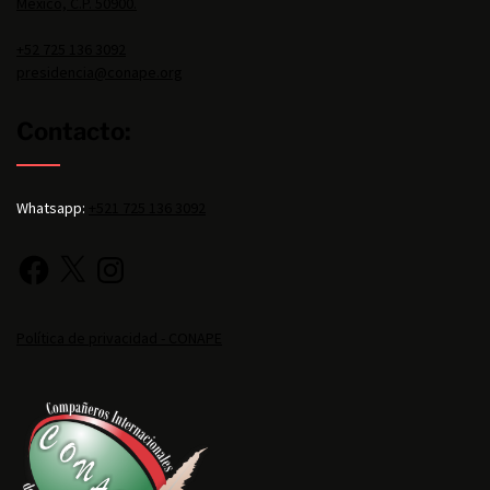
México, C.P. 50900.
+52 725 136 3092
presidencia@conape.org
Contacto:
Whatsapp:
+521 725 136 3092
Política de privacidad - CONAPE