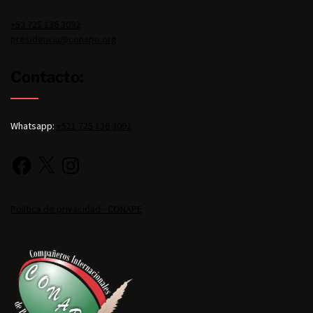
+52 725 136 3092
presidencia@conape.org
Contacto:
Whatsapp:
+521 725 136 3092
Política de privacidad - CONAPE