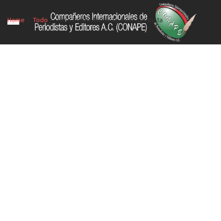
Home
Todo
José Cárdel Murrieta, líder agrarista