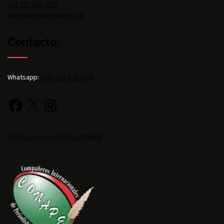
+52 725 136 3092
presidencia@conape.org
Contacto:
Whatsapp:
+521 725 136 3092
Política de privacidad - CONAPE