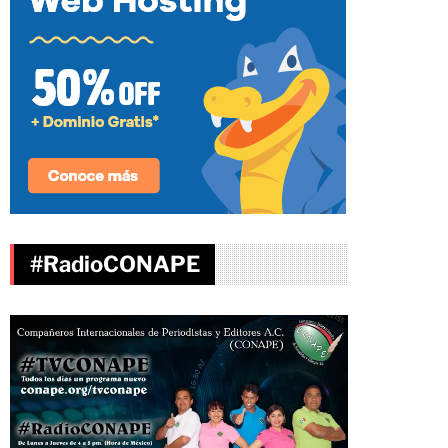
#RadioCONAPE