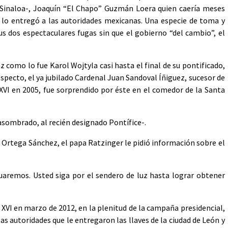
n Sinaloa-, Joaquín “El Chapo” Guzmán Loera quien caería meses
lo entregó a las autoridades mexicanas. Una especie de toma y
us dos espectaculares fugas sin que el gobierno “del cambio”, el
 como lo fue Karol Wojtyla casi hasta el final de su pontificado,
especto, el ya jubilado Cardenal Juan Sandoval Íñiguez, sucesor de
 XVI en 2005, fue sorprendido por éste en el comedor de la Santa
sombrado, al recién designado Pontífice-.
o Ortega Sánchez, el papa Ratzinger le pidió información sobre el
uaremos. Usted siga por el sendero de luz hasta lograr obtener
o XVI en marzo de 2012, en la plenitud de la campaña presidencial,
s autoridades que le entregaron las llaves de la ciudad de León y