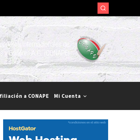
.
res y periodistas de diversos medios de comunicación.
filiación a CONAPE
Mi Cuenta