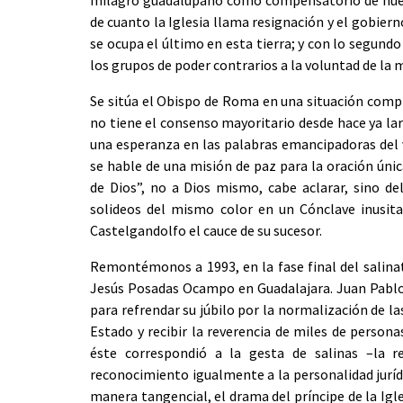
de cuanto la Iglesia llama resignación y el gobier
se ocupa el último en esta tierra; y con lo segund
los grupos de poder contrarios a la voluntad de la m
Se sitúa el Obispo de Roma en una situación compl
no tiene el consenso mayoritario desde hace ya lar
una esperanza en las palabras emancipadoras del 
se hable de una misión de paz para la oración úni
de Dios”, no a Dios mismo, cabe aclarar, sino d
solideos del mismo color en un Cónclave inusita
Castelgandolfo el cauce de su sucesor.
Remontémonos a 1993, en la fase final del salina
Jesús Posadas Ocampo en Guadalajara. Juan Pablo II
para refrendar su júbilo por la normalización de la
Estado y recibir la reverencia de miles de persona
éste correspondió a la gesta de salinas –la r
reconocimiento igualmente a la personalidad jurídi
manera tangencial, el drama del príncipe de la Igle