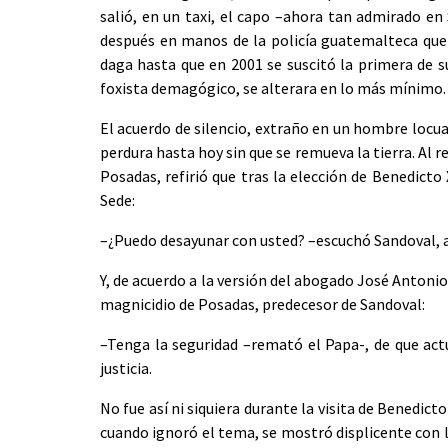
salió, en un taxi, el capo –ahora tan admirado e
después en manos de la policía guatemalteca que 
daga hasta que en 2001 se suscitó la primera de s
foxista demagógico, se alterara en lo más mínimo.
El acuerdo de silencio, extraño en un hombre locuaz
perdura hasta hoy sin que se remueva la tierra. Al r
Posadas, refirió que tras la elección de Benedicto
Sede:
–¿Puedo desayunar con usted? –escuchó Sandoval, a
Y, de acuerdo a la versión del abogado José Antoni
magnicidio de Posadas, predecesor de Sandoval:
–Tenga la seguridad –remató el Papa-, de que act
justicia.
No fue así ni siquiera durante la visita de Benedict
cuando ignoró el tema, se mostró displicente con la