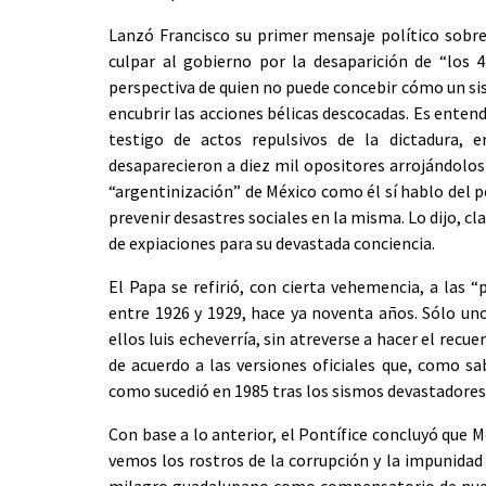
Lanzó Francisco su primer mensaje político sobre 
culpar al gobierno por la desaparición de “los 4
perspectiva de quien no puede concebir cómo un sis
encubrir las acciones bélicas descocadas. Es entend
testigo de actos repulsivos de la dictadura,
desaparecieron a diez mil opositores arrojándolos 
“argentinización” de México como él sí hablo del p
prevenir desastres sociales en la misma. Lo dijo, c
de expiaciones para su devastada conciencia.
El Papa se refirió, con cierta vehemencia, a las “
entre 1926 y 1929, hace ya noventa años. Sólo un
ellos luis echeverría, sin atreverse a hacer el recu
de acuerdo a las versiones oficiales que, como sab
como sucedió en 1985 tras los sismos devastadores 
Con base a lo anterior, el Pontífice concluyó que Mé
vemos los rostros de la corrupción y la impunidad 
milagro guadalupano como compensatorio de nuestra