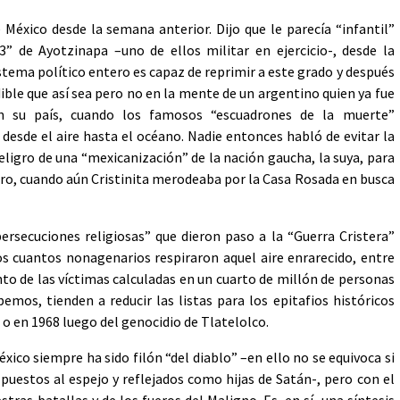
México desde la semana anterior. Dijo que le parecía “infantil”
3” de Ayotzinapa –uno de ellos militar en ejercicio-, desde la
tema político entero es capaz de reprimir a este grado y después
ible que así sea pero no en la mente de un argentino quien ya fue
 en su país, cuando los famosos “escuadrones de la muerte”
desde el aire hasta el océano. Nadie entonces habló de evitar la
eligro de una “mexicanización” de la nación gaucha, la suya, para
laro, cuando aún Cristinita merodeaba por la Casa Rosada en busca
persecuciones religiosas” que dieron paso a la “Guerra Cristera”
os cuantos nonagenarios respiraron aquel aire enrarecido, entre
ento de las víctimas calculadas en un cuarto de millón de personas
emos, tienden a reducir las listas para los epitafios históricos
o en 1968 luego del genocidio de Tlatelolco.
xico siempre ha sido filón “del diablo” –en ello no se equivoca si
puestos al espejo y reflejados como hijas de Satán-, pero con el
s batallas y de los fueros del Maligno. Es, en sí, una síntesis