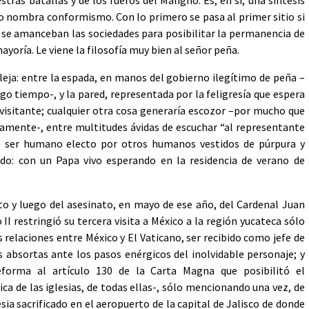
no nombra conformismo. Con lo primero se pasa al primer sitio si
o se amanceban las sociedades para posibilitar la permanencia de
ayoría. Le viene la filosofía muy bien al señor peña.
eja: entre la espada, en manos del gobierno ilegítimo de peña –
go tiempo-, y la pared, representada por la feligresía que espera
visitante; cualquier otra cosa generaría escozor –por mucho que
camente-, entre multitudes ávidas de escuchar “al representante
el ser humano electo por otros humanos vestidos de púrpura y
do: con un Papa vivo esperando en la residencia de verano de
to y luego del asesinato, en mayo de ese año, del Cardenal Juan
 restringió su tercera visita a México a la región yucateca sólo
s relaciones entre México y El Vaticano, ser recibido como jefe de
s absortas ante los pasos enérgicos del inolvidable personaje; y
eforma al artículo 130 de la Carta Magna que posibilitó el
ca de las iglesias, de todas ellas-, sólo mencionando una vez, de
sia sacrificado en el aeropuerto de la capital de Jalisco de donde