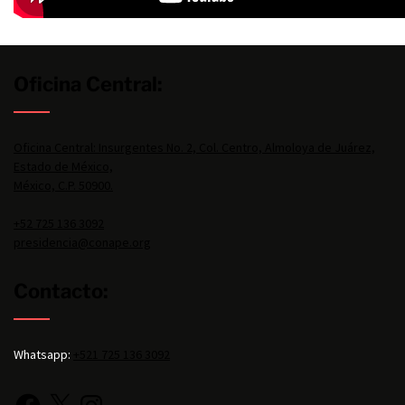
Oficina Central:
Oficina Central: Insurgentes No. 2, Col. Centro, Almoloya de Juárez,
Estado de México,
México, C.P. 50900.
+52 725 136 3092
presidencia@conape.org
Contacto:
Whatsapp:
+521 725 136 3092