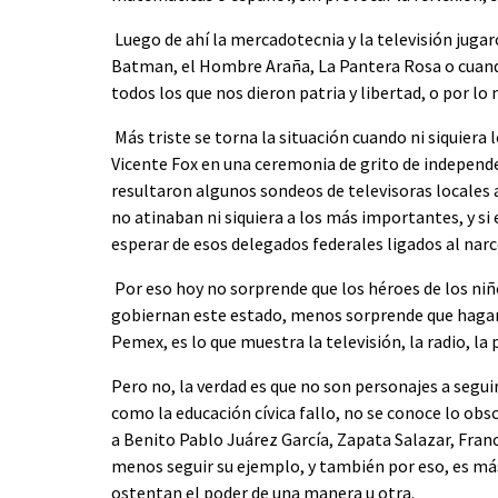
Luego de ahí la mercadotecnia y la televisión juga
Batman, el Hombre Araña, La Pantera Rosa o cuan
todos los que nos dieron patria y libertad, o por l
Más triste se torna la situación cuando ni siquiera
Vicente Fox en una ceremonia de grito de independ
resultaron algunos sondeos de televisoras locales
no atinaban ni siquiera a los más importantes, y si 
esperar de esos delegados federales ligados al narc
Por eso hoy no sorprende que los héroes de los niñ
gobiernan este estado, menos sorprende que hagan 
Pemex, es lo que muestra la televisión, la radio, la
Pero no, la verdad es que no son personajes a segu
como la educación cívica fallo, no se conoce lo ob
a Benito Pablo Juárez García, Zapata Salazar, Franc
menos seguir su ejemplo, y también por eso, es más 
ostentan el poder de una manera u otra.