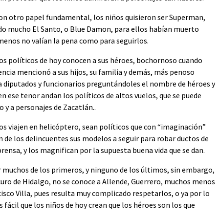
ron otro papel fundamental, los niños quisieron ser Superman,
do mucho El Santo, o Blue Damon, para ellos habían muerto
o menos no valían la pena como para seguirlos.
 los políticos de hoy conocen a sus héroes, bochornoso cuando
encia mencionó a sus hijos, su familia y demás, más penoso
 a diputados y funcionarios preguntándoles el nombre de héroes y
en ese tenor andan los políticos de altos vuelos, que se puede
o y a personajes de Zacatlán..
os viajen en helicóptero, sean políticos que con “imaginación”
de los delincuentes sus modelos a seguir para robar ductos de
 prensa, y los magnifican por la supuesta buena vida que se dan.
ir muchos de los primeros, y ninguno de los últimos, sin embargo,
scuro de Hidalgo, no se conoce a Allende, Guerrero, muchos menos
isco Villa, pues resulta muy complicado respetarlos, o ya por lo
fácil que los niños de hoy crean que los héroes son los que