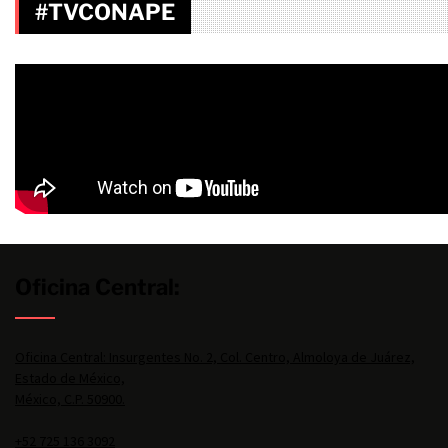
#TVCONAPE
Oficina Central:
Oficina Central: Insurgentes No. 2, Col. Centro, Almoloya de Juárez,
Estado de México,
México, C.P. 50900.
+52 725 136 3092