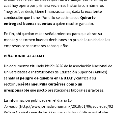
cual hoy opera por primera vez en su historia con números
“negros”, es decir, tiene finanzas sanas, dada la excelente
conducción que tiene. Por ello se estima que
Quirarte
entregará buenas cuentas
a quien resulte ganador.
En fin, ahí quedan estos señalamientos para que abran su
mente y se tomen buenas decisiones en pro de la unidad de las
empresas constructoras tabasqueñas.
PIÑA HUNDE A LA UJAT
Un documento titulado
Visión 2030
de la Asociación Nacional de
Universidades e Instituciones de Educación Superior (Anuies)
señala el
peligro de quiebra en la UJAT
y califica a su
rector
José Manuel Piña Gutiérrez como un
irresponsable
que pactó prestaciones laborales gravosas.
La información publicada en el diario
La
Jornada
(
http://www.jornada.unam.mx/2018/01/06/sociedad/02
8n1soc
), señala que de las 33 universidades públicas estatales