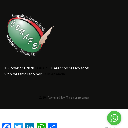
© Copyright 2020
CONAPE
| Derechos reservados.
Sitio desarrollado por
CGM Agencia
.
2026.
Powered by
Magazine Saga
F
T
L
W
C