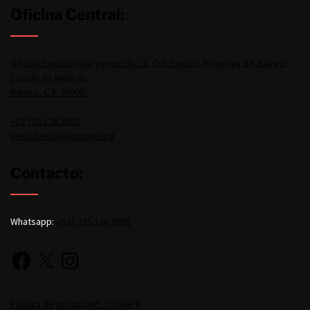
Oficina Central:
Oficina Central: Insurgentes No. 2, Col. Centro, Almoloya de Juárez,
Estado de México,
México, C.P. 50900.
+52 725 136 3092
presidencia@conape.org
Contacto:
Whatsapp:
+521 725 136 3092
Política de privacidad - CONAPE