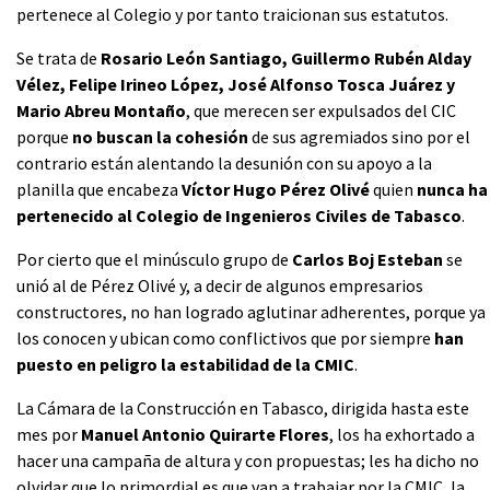
pertenece al Colegio y por tanto traicionan sus estatutos.
Se trata de
Rosario León Santiago, Guillermo Rubén Alday
Vélez, Felipe Irineo López, José Alfonso Tosca Juárez y
Mario Abreu Montaño
, que merecen ser expulsados del CIC
porque
no buscan la cohesión
de sus agremiados sino por el
contrario están alentando la desunión con su apoyo a la
planilla que encabeza
Víctor Hugo Pérez Olivé
quien
nunca ha
pertenecido al Colegio de Ingenieros Civiles de Tabasco
.
Por cierto que el minúsculo grupo de
Carlos Boj Esteban
se
unió al de Pérez Olivé y, a decir de algunos empresarios
constructores, no han logrado aglutinar adherentes, porque ya
los conocen y ubican como conflictivos que por siempre
han
puesto en peligro la estabilidad de la CMIC
.
La Cámara de la Construcción en Tabasco, dirigida hasta este
mes por
Manuel Antonio Quirarte Flores
, los ha exhortado a
hacer una campaña de altura y con propuestas; les ha dicho no
olvidar que lo primordial es que van a trabajar por la CMIC, la