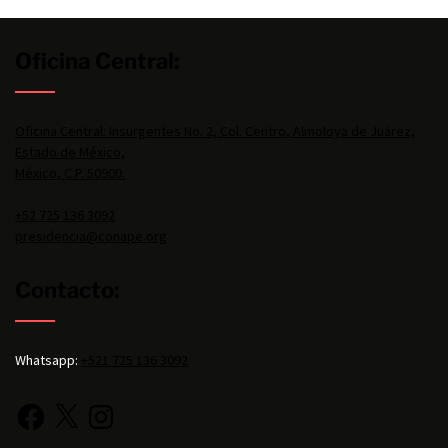
Oficina Central:
Oficina Central: Insurgentes No. 2, Col. Centro, Almoloya de Juárez,
Estado de México,
México, C.P. 50900.
+52 725 136 3092
presidencia@conape.org
Contacto:
Whatsapp:
+521 725 136 3092