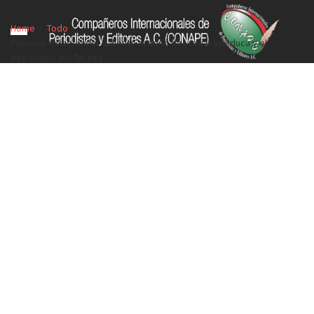
Home
Todo
Palencia: Gobernador saliente ordenó desvalijar Inteduca y el
patrimonio del Táchira