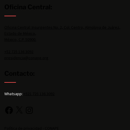
Oficina Central:
Oficina Central: Insurgentes No. 2, Col. Centro, Almoloya de Juárez,
Estado de México,
México, C.P. 50900.
+52 725 136 3092
presidencia@conape.org
Contacto:
Whatsapp:
+521 725 136 3092
Política de privacidad - CONAPE