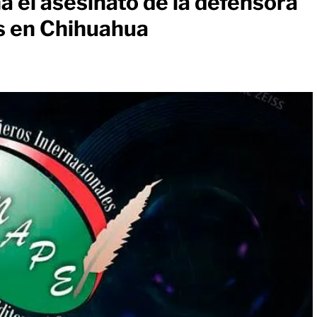
el asesinato de la defensora
s en Chihuahua