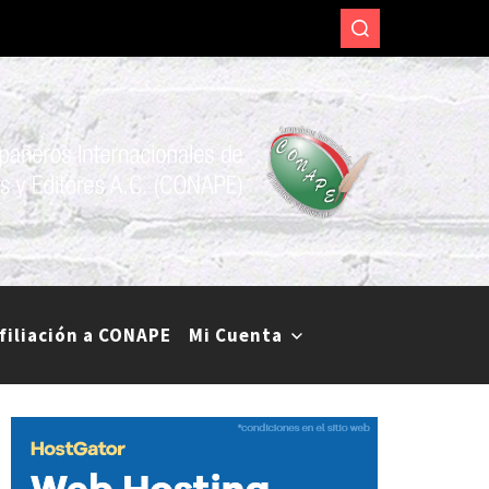
.
res y periodistas de diversos medios de comunicación.
filiación a CONAPE
Mi Cuenta