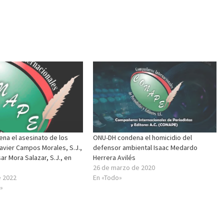
na el asesinato de los
ONU-DH condena el homicidio del
avier Campos Morales, S.J.,
defensor ambiental Isaac Medardo
ar Mora Salazar, S.J., en
Herrera Avilés
26 de marzo de 2020
e 2022
En «Todo»
»