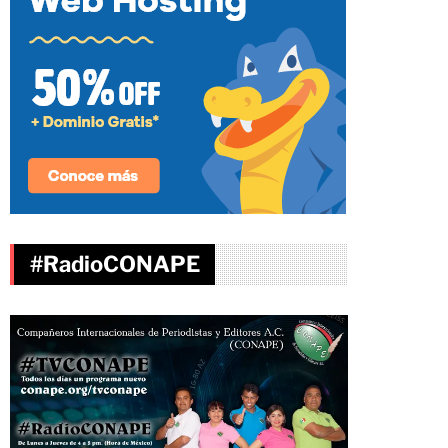
#RadioCONAPE