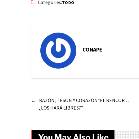
Categories:
TODO
CONAPE
←
RAZÓN, TESÓN Y CORAZÓN“EL RENCOR …
¿LOS HARÁ LIBRES?”
You May Also Like