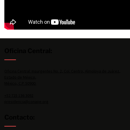
Oficina Central:
Oficina Central: Insurgentes No. 2, Col. Centro, Almoloya de Juárez,
Estado de México,
México, C.P. 50900.
+52 725 136 3092
presidencia@conape.org
Contacto: