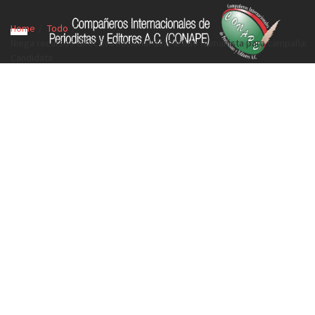
Home
Todo
Niega recursos directiva nacional del Partido Humanista para campaña:
Candidata