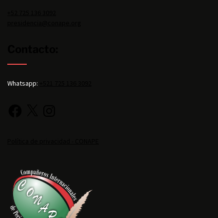
+52 725 136 3092
presidencia@conape.org
Contacto:
Whatsapp:
+521 725 136 3092
Política de privacidad - CONAPE