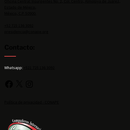
Oficina Central: Insurgentes No. 2, Col. Centro, Almoloya de Juárez,
Estado de México,
México, C.P. 50900.
+52 725 136 3092
presidencia@conape.org
Contacto:
Whatsapp:
+521 725 136 3092
Política de privacidad - CONAPE