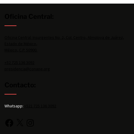
Oficina Central:
Oficina Central: Insurgentes No. 2, Col. Centro, Almoloya de Juárez,
Estado de México,
México, C.P. 50900.
+52 725 136 3092
presidencia@conape.org
Contacto:
Whatsapp:
+521 725 136 3092