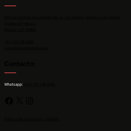
Oficina Central: Insurgentes No. 2, Col. Centro, Almoloya de Juárez,
Estado de México,
México, C.P. 50900.
+52 725 136 3092
presidencia@conape.org
Contacto:
Whatsapp:
+521 725 136 3092
Política de privacidad - CONAPE