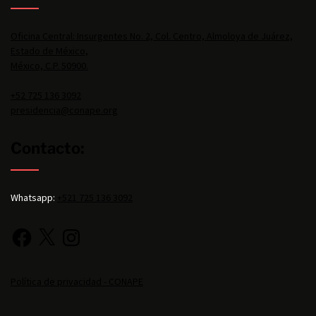
Oficina Central: Insurgentes No. 2, Col. Centro, Almoloya de Juárez,
Estado de México,
México, C.P. 50900.
+52 725 136 3092
presidencia@conape.org
Contacto:
Whatsapp:
+521 725 136 3092
Política de privacidad - CONAPE