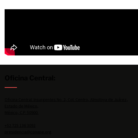
Oficina Central:
Oficina Central: Insurgentes No. 2, Col. Centro, Almoloya de Juárez,
Estado de México,
México, C.P. 50900.
+52 725 136 3092
presidencia@conape.org