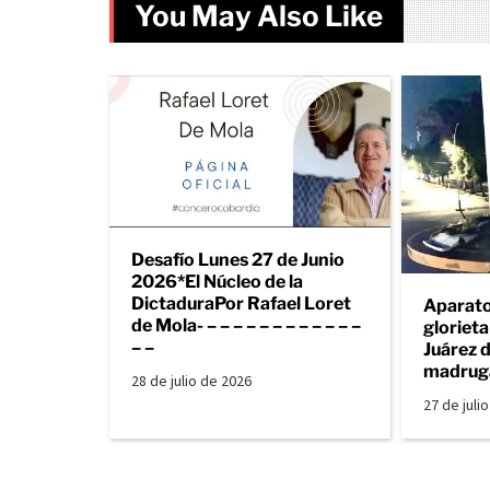
You May Also Like
Desafío Lunes 27 de Junio
2026*El Núcleo de la
DictaduraPor Rafael Loret
Aparato
de Mola- – – – – – – – – – – – –
gloriet
– –
Juárez d
madrug
28 de julio de 2026
27 de juli