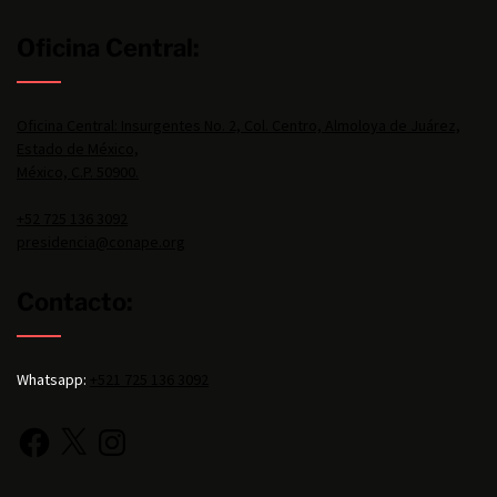
Oficina Central:
Oficina Central: Insurgentes No. 2, Col. Centro, Almoloya de Juárez,
Estado de México,
México, C.P. 50900.
+52 725 136 3092
presidencia@conape.org
Contacto:
Whatsapp:
+521 725 136 3092