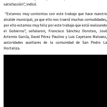
satisfacción”, indicó.
“Estamos muy contentos con este trabajo que hace nuestro
alcalde municipal, ya que ello nos traerá muchas comodidades,
por ello estamos muy feliz por este trabajo que está realizando
el Gobierno”, señalaron, Francisco Sánchez Doroteo, José
Artemio García, David Pérez Paulino y Luis Cayetano Malvaez,
autoridades auxiliares de la comunidad de San Pedro La
Hortaliza.