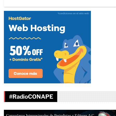
#RadioCONAPE