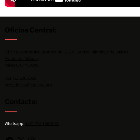
Oficina Central:
Oficina Central: Insurgentes No. 2, Col. Centro, Almoloya de Juárez,
Estado de México,
México, C.P. 50900.
+52 725 136 3092
presidencia@conape.org
Contacto:
Whatsapp:
+521 725 136 3092