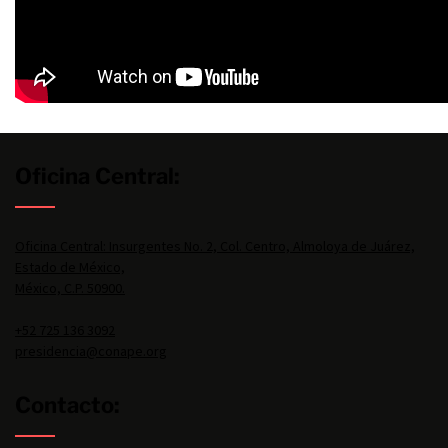
Oficina Central:
Oficina Central: Insurgentes No. 2, Col. Centro, Almoloya de Juárez,
Estado de México,
México, C.P. 50900.
+52 725 136 3092
presidencia@conape.org
Contacto: