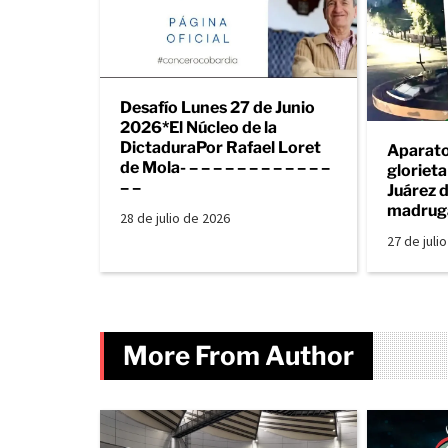
Desafío Lunes 27 de Junio
2026*El Núcleo de la
DictaduraPor Rafael Loret
Aparato
de Mola- – – – – – – – – – – – –
gloriet
– –
Juárez d
madrug
28 de julio de 2026
27 de juli
More From Author