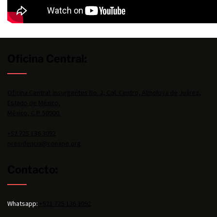
Oficina Central:
Oficina Central: Insurgentes No. 2, Col. Centro, Almoloya de Juárez,
Estado de México,
México, C.P. 50900.
+52 725 136 3092
presidencia@conape.org
Contacto:
Whatsapp:
+521 725 136 3092