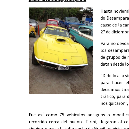
Hasta noviemb
de Desamparado
causa de la ca
27 de diciembr
Para no olvida
los desampara
de grupos de m
datan desde lo
“Debido a la s
para hacer e
decidimos tira
tráfico, para
nos quitaron”,
Fue así como 75 vehículos antiguos o modifica
recorrido cerca del puente Tiribí, llegaron al c
siguieron hacia la calle ancha de Gravilias, visitar