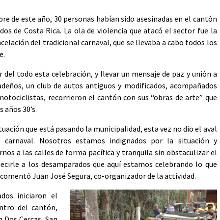
re de este año, 30 personas habían sido asesinadas en el cantón
s de Costa Rica. La ola de violencia que atacó el sector fue la
ncelación del tradicional carnaval, que se llevaba a cabo todos los
e.
r del todo esta celebración, y llevar un mensaje de paz y unión a
deños, un club de autos antiguos y modificados, acompañados
otociclistas, recorrieron el cantón con sus “obras de arte” que
s años 30’s.
ituación que está pasando la municipalidad, esta vez no dio el aval
l carnaval. Nosotros estamos indignados por la situación y
rnos a las calles de forma pacífica y tranquila sin obstaculizar el
 decirle a los desamparados que aquí estamos celebrando lo que
 comentó Juan José Segura, co-organizador de la actividad.
dos iniciaron el
entro del cantón,
on Dos Cercas, San