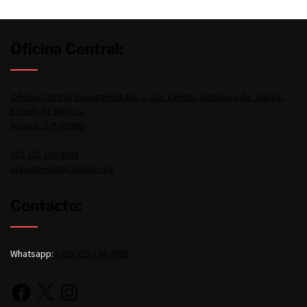
Oficina Central:
Oficina Central: Insurgentes No. 2, Col. Centro, Almoloya de Juárez,
Estado de México,
México, C.P. 50900.
+52 725 136 3092
presidencia@conape.org
Contacto:
Whatsapp:
+521 725 136 3092