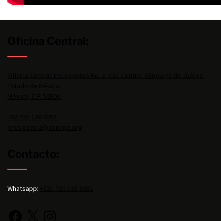
Oficina Central:
Oficina Central: Insurgentes No. 2, Col. Centro, Almoloya de Juárez,
Estado de México,
México, C.P. 50900.
+52 725 136 3092
presidencia@conape.org
Contacto:
Whatsapp:
+521 725 136 3092