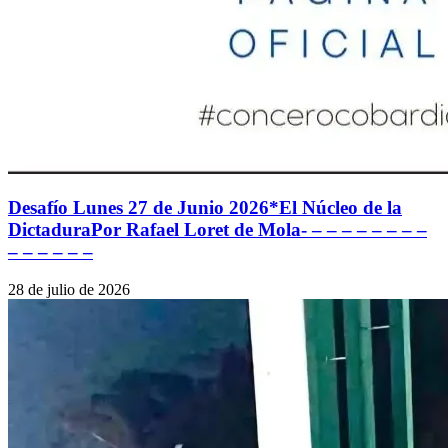
Desafío Lunes 27 de Junio 2026*El Núcleo de la
DictaduraPor Rafael Loret de Mola- – – – – – – – –
– – – – – –
28 de julio de 2026