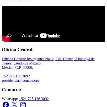
Oficina Central:
Oficina Central: Insurgentes No. 2, Col. Centro, Almoloya de
Juárez, Estado de México,
México, C.P. 50900.
+52 725 136 3092
presidencia@conape.org
Contacto:
Whatsapp:
+521 725 136 3092
Facebook
X
Instagram