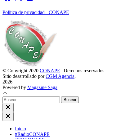
Política de privacidad - CONAPE
© Copyright 2020
CONAPE
| Derechos reservados.
Sitio desarrollado por
CGM Agencia
.
2026.
Powered by
Magazine Saga
Buscar:
Close
search
Close
Off
Canvas
Inicio
#RadioCONAPE