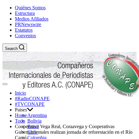
Skip
Quiénes Somos
to
Estructura
content
Medios Afiliados
PRNewswire
Estatutos
Convenios
Search
Off
Canvas
Inicio
#RadioCONAPE
Un Consejo Internacional, que se define como una entidad apolítica,
#TVCONAPE
no lucrativa ni religiosa, que agremia a editores y periodistas de
CONAPE - Compañeros
Paises
diversos medios de comunicación.
Home
Argentina
Internacionales de Periodistas y
Todo
Bolivia
Cooperativa Vega Real, Coraavega y Cooperativas
Brasil
Editores A.C.
Gubernamentales realizan jornada de reforestación en el Río
Chile
Camú.
Colombia