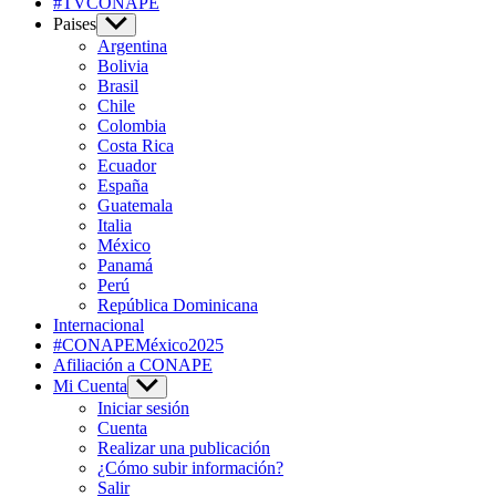
#TVCONAPE
Paises
Show
sub
Argentina
menu
Bolivia
Brasil
Chile
Colombia
Costa Rica
Ecuador
España
Guatemala
Italia
México
Panamá
Perú
República Dominicana
Internacional
#CONAPEMéxico2025
Afiliación a CONAPE
Mi Cuenta
Show
sub
Iniciar sesión
menu
Cuenta
Realizar una publicación
¿Cómo subir información?
Salir