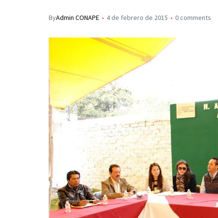
s
p
I
By
Admin CONAPE
4 de febrero de 2015
0 comments
A
a
n
p
r
p
t
i
r