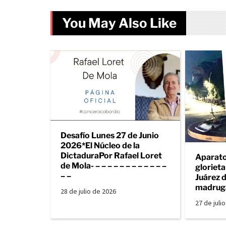
You May Also Like
Desafío Lunes 27 de Junio
2026*El Núcleo de la
DictaduraPor Rafael Loret
Aparato
de Mola- – – – – – – – – – – – –
gloriet
– –
Juárez d
madrug
28 de julio de 2026
27 de juli