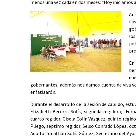
menos una vez cada en dos meses: “Hoy iniciamos a 
Aña
ilu
go
los
pob
pre
En
ben
qu
gobernantes, además nos damos cuenta de viva vo
enfatizarón.
Durante el desarrollo de la sesión de cabildo, est
Elizabeth Becerril Solís, segunda regidora; Fer
cuarto regidor; Gisela Colín Vázquez, quinto regid
Pliego, séptimo regidor; Selso Conrado López, oct
Adolfo Jonathan Solís Gómez, Secretario del Ayun