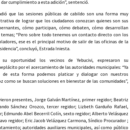
dar cumplimiento a esta adición”, sentenció.
dió que las sesiones públicas de cabildo son una forma muy
strativa de lograr que los ciudadanos conozcan quienes son sus
bernantes, cómo participan, cómo debaten, cómo desarrollan
 temas; “Pero sobre todo tenemos un contacto directo con los
ladores, ese es el principal motivo de salir de las oficinas de la
sidencia”, concluyó, Estrada Iniesta.
 su oportunidad los vecinos de Yebucivi, expresaron su
eplácito por el acercamiento de las autoridades municipales: “Ya
e de esta forma podemos platicar y dialogar con nuestros
z como se buscan soluciones en bienestar de las comunidades”,
uvieron presentes, Jorge Galván Martínez, primer regidor; Beatriz
nando Sánchez Orozco, tercer regidor; Lizbeth Garduño Rafael,
or; Edmundo Abel Becerril Colín, sexto regidor; Alberto Velásquez
avo regidor; Eric Jacob Velázquez Carmona, Síndico Procurador ;
tamiento; autoridades auxiliares municipales, así como público