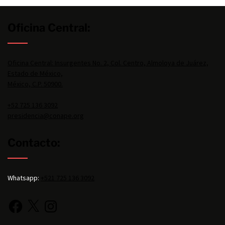
Oficina Central:
Oficina Central: Insurgentes No. 2, Col. Centro, Almoloya de Juárez,
Estado de México,
México, C.P. 50900.
+52 725 136 3092
presidencia@conape.org
Contacto:
Whatsapp:
+521 725 136 3092