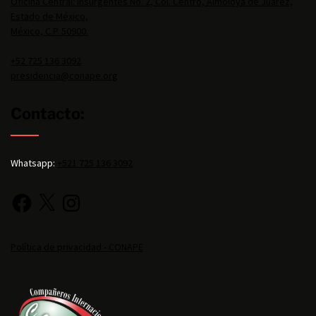
Oficina Central: Insurgentes No. 2, Col. Centro, Almoloya de Juárez,
Estado de México,
México, C.P. 50900.
+52 725 136 3092
presidencia@conape.org
Contacto:
Whatsapp:
+521 725 136 3092
Política de privacidad - CONAPE